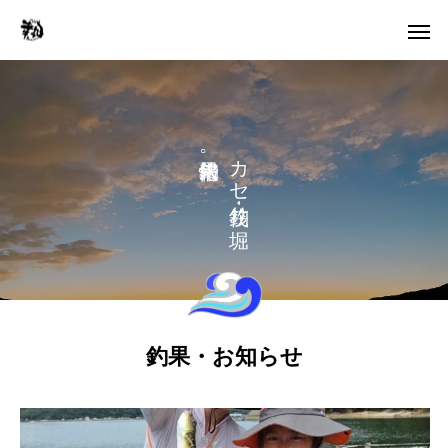
。
カ
セ
り
釣果・お知らせ