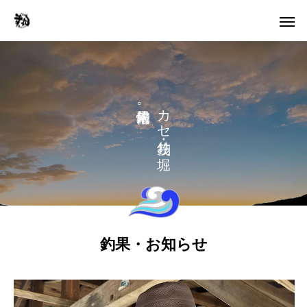
。
カ
セ
り
釣果・お知らせ