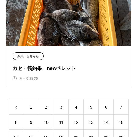
釣果・お知らせ
カセ・筏釣果 newペレット
2023.06.28
1
2
3
4
5
6
7
8
9
10
11
12
13
14
15