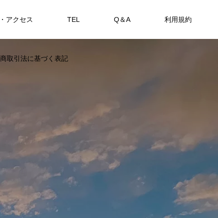
・アクセス
TEL
Q＆A
利用規約
SHOP
商取引法に基づく表記
カセ・筏で遊ぶ。
海上釣堀で遊ぶ。
アカメを狙おう。
FEATURE
FE
備中