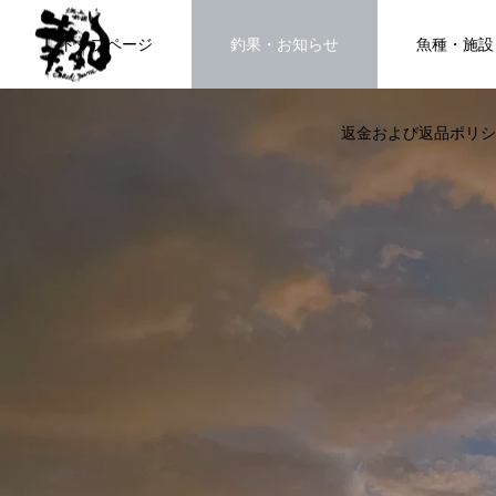
トップページ
釣果・お知らせ
魚種・施設
返金および返品ポリシ
海上釣堀で遊ぶ。
FEATURE
高知県唯一の海上釣堀。さぁ釣りま