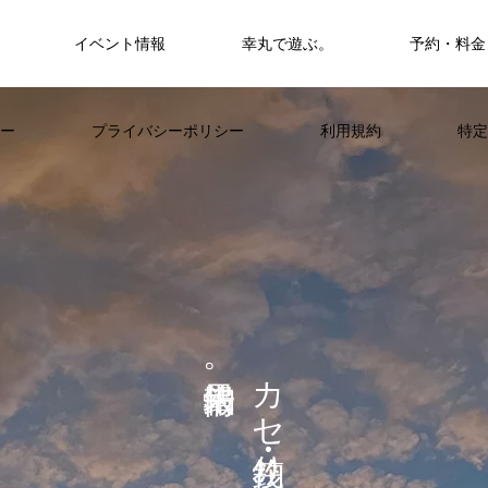
イベント情報
幸丸で遊ぶ。
予約・料金
筏・カセ
ー
プライバシーポリシー
利用規約
特定
カセ・筏で遊ぶ。
カセ・筏で遊ぶ。
ヒラメを狙おう。
FEATURE
。
カ
セ
り
く
山に囲まれた浦ノ内湾 大自然の中釣り
準