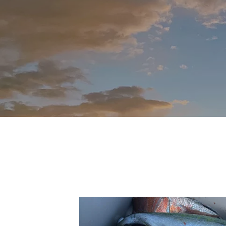
れ！！
自分だけのエサを作ってみよう。