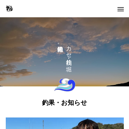
。
カ
セ
り
釣果・お知らせ