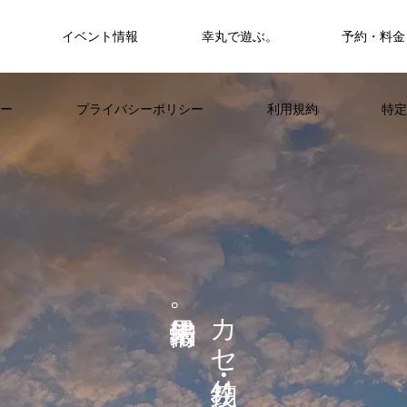
イベント情報
幸丸で遊ぶ。
予約・料金
筏・カセ
ー
プライバシーポリシー
利用規約
特定
カセ・筏で遊ぶ。
カセ・筏で遊ぶ。
ヒラメを狙おう。
FEATURE
。
カ
セ
り
く
山に囲まれた浦ノ内湾 大自然の中釣り
準