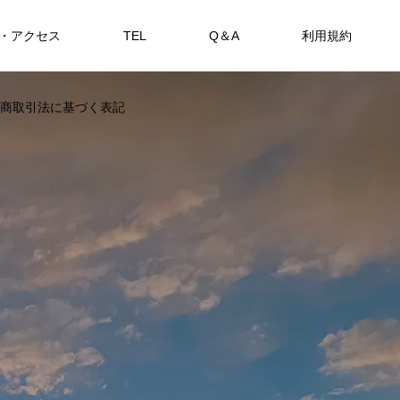
・アクセス
TEL
Q＆A
利用規約
SHOP
商取引法に基づく表記
カセ・筏で遊ぶ。
海上釣堀で遊ぶ。
アカメを狙おう。
FEATURE
FE
備中