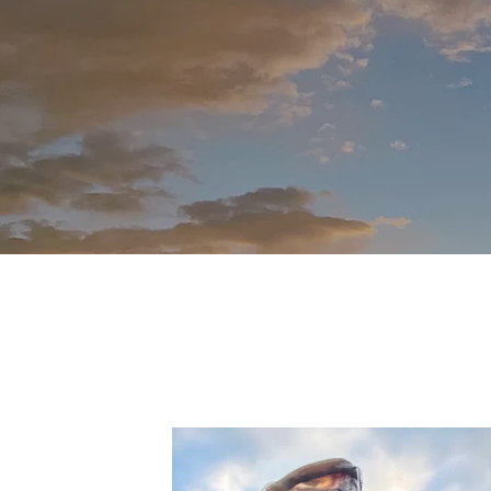
れ！！
自分だけのエサを作ってみよう。