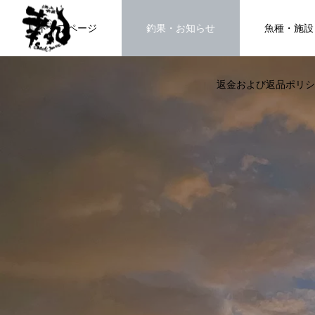
トップページ
釣果・お知らせ
魚種・施設
返金および返品ポリシ
海上釣堀で遊ぶ。
FEATURE
高知県唯一の海上釣堀。さぁ釣りま