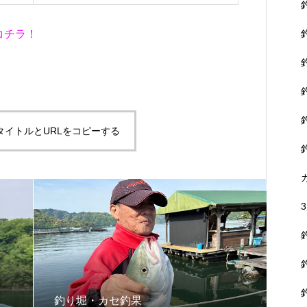
コチラ！
タイトルとURLをコピーする
釣り堀・カセ釣果