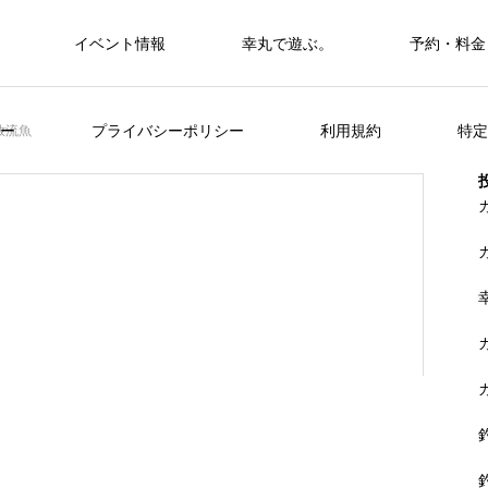
イベント情報
幸丸で遊ぶ。
予約・料金
筏・カセ
ー
プライバシーポリシー
利用規約
特定
放流魚
カセ・筏で遊ぶ。
カセ・筏で遊ぶ。
ヒラメを狙おう。
FEATURE
く
山に囲まれた浦ノ内湾 大自然の中釣り
準