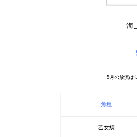
海
5月の放流は
魚種
乙女鯛