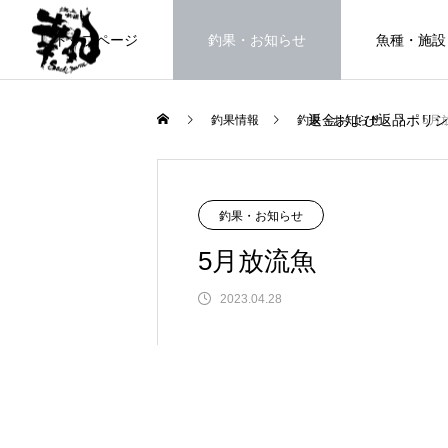
トップページ
釣果・お知らせ
魚種・施設
返金および返品ポリシ
釣果情報
釣果・お知らせ
5月
海上釣堀で遊ぶ。
釣果・お知らせ
5月放流魚
2023.04.28
FEATURE
高知県唯一の海上釣堀。さぁ釣りま