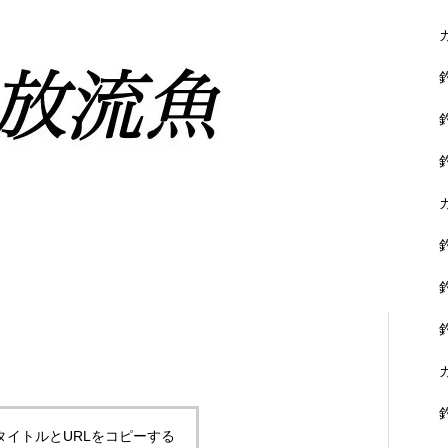
に没頭できます。
黒鯛を狙おう！
タイトルとURLをコピーする