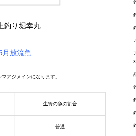
上釣り堀幸丸
5月放流魚
3
シマアジメインになります。
生簀の魚の割合
普通