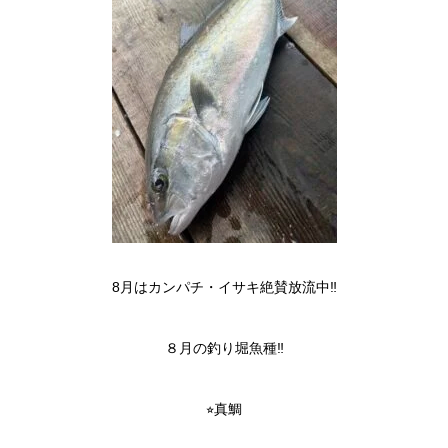
8月はカンパチ・イサキ絶賛放流中‼️
８月の釣り堀魚種‼️
⭐︎真鯛