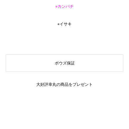
⭐︎カンパチ
⭐︎イサキ
ボウズ保証
大好評幸丸の商品をプレゼント