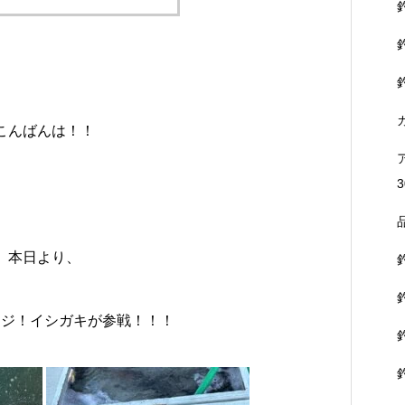
こんばんは！！
3
本日より、
アジ！イシガキが参戦！！！