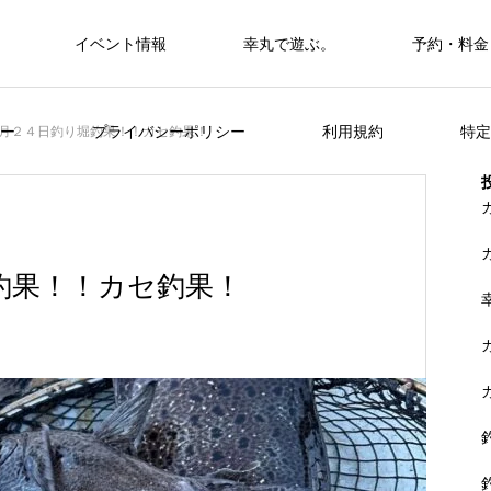
イベント情報
幸丸で遊ぶ。
予約・料金
筏・カセ
ー
プライバシーポリシー
利用規約
特定
月２４日釣り堀釣果！！カセ釣果！
カセ・筏で遊ぶ。
カセ・筏で遊ぶ。
釣果！！カセ釣果！
ヒラメを狙おう。
FEATURE
く
山に囲まれた浦ノ内湾 大自然の中釣り
準