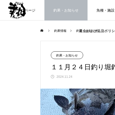
トップページ
釣果・お知らせ
魚種・施設
返金および返品ポリシ
釣果情報
釣果・お知らせ
１１
海上釣堀で遊ぶ。
釣果・お知らせ
１１月２４日釣り堀
2024.11.24
FEATURE
高知県唯一の海上釣堀。さぁ釣りま