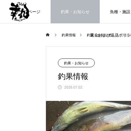
トップページ
釣果・お知らせ
魚種・施設
返金および返品ポリシ
釣果情報
釣果・お知らせ
釣果
海上釣堀で遊ぶ。
釣果・お知らせ
釣果情報
2026.07.02
FEATURE
高知県唯一の海上釣堀。さぁ釣りま