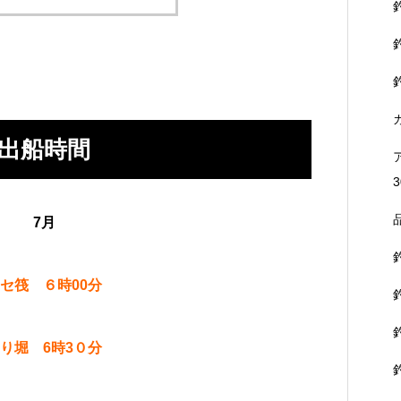
出船時間
3
7月
セ筏 ６時00分
り堀 6時3０分