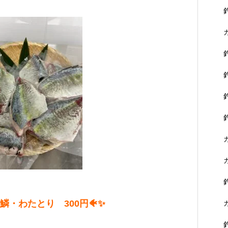
鱗・わたとり 300円🐠✨