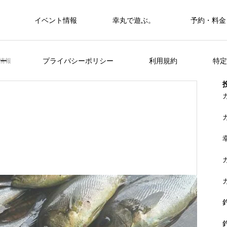
イベント情報
幸丸で遊ぶ。
予約・料金
筏・カセ
ー
プライバシーポリシー
利用規約
特定
情報
カセ・筏で遊ぶ。
カセ・筏で遊ぶ。
ヒラメを狙おう。
FEATURE
く
山に囲まれた浦ノ内湾 大自然の中釣り
準