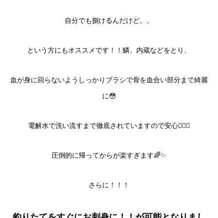
自分でも捌けるんだけど。。
という方にもオススメです！！鱗、内蔵などをとり、
血が身に回らないようしっかりブラシで骨を血合い部分まで綺麗
に😳
電解水で洗い流すまで徹底されていますので安心💁‍♂️✨
圧倒的に帰ってからが楽すぎます🌈✨
さらに！！！
釣りたてをすぐにお刺身に！！が可能となりまし