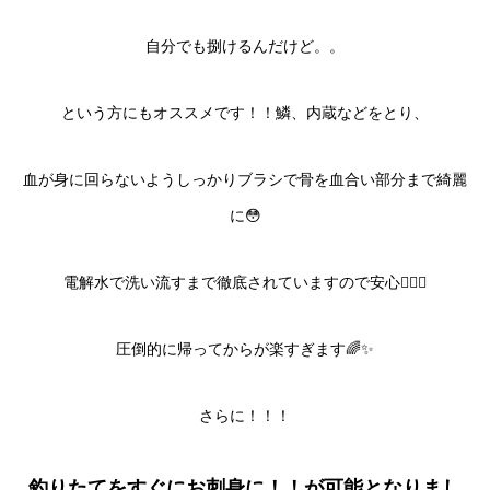
自分でも捌けるんだけど。。
という方にもオススメです！！鱗、内蔵などをとり、
血が身に回らないようしっかりブラシで骨を血合い部分まで綺麗
に😳
電解水で洗い流すまで徹底されていますので安心💁‍♂️✨
圧倒的に帰ってからが楽すぎます🌈✨
さらに！！！
釣りたてをすぐにお刺身に！！が可能となりまし