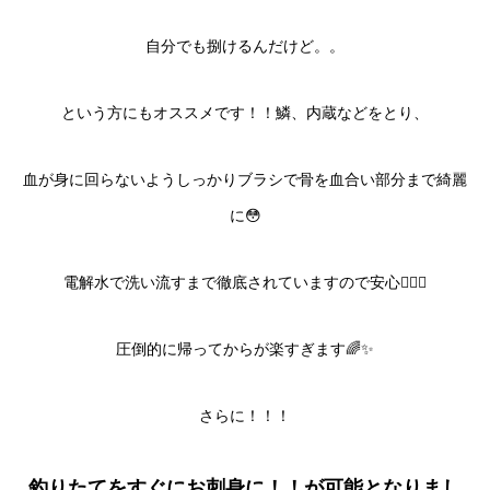
自分でも捌けるんだけど。。
という方にもオススメです！！鱗、内蔵などをとり、
血が身に回らないようしっかりブラシで骨を血合い部分まで綺麗
に😳
電解水で洗い流すまで徹底されていますので安心💁‍♂️✨
圧倒的に帰ってからが楽すぎます🌈✨
さらに！！！
釣りたてをすぐにお刺身に！！が可能となりまし