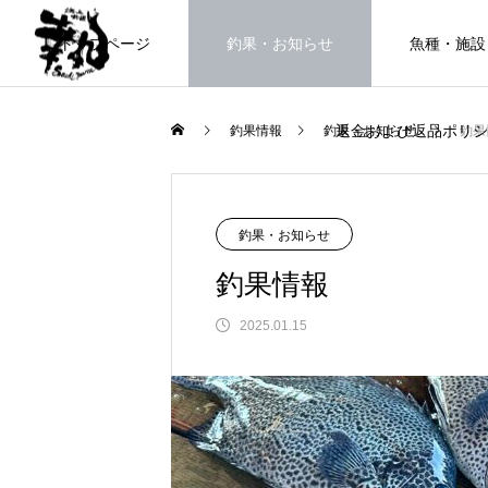
トップページ
釣果・お知らせ
魚種・施設
返金および返品ポリシ
釣果情報
釣果・お知らせ
釣果
海上釣堀で遊ぶ。
釣果・お知らせ
釣果情報
2025.01.15
FEATURE
高知県唯一の海上釣堀。さぁ釣りま