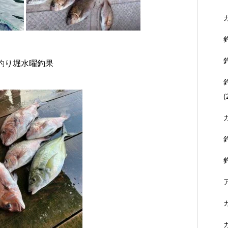
釣り堀水曜釣果
(