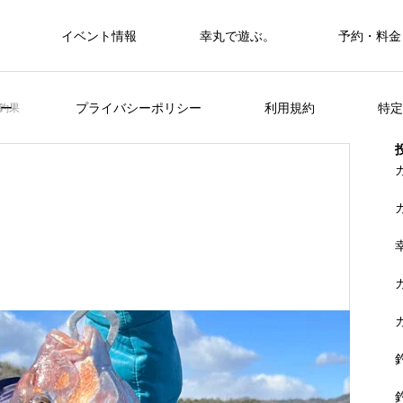
イベント情報
幸丸で遊ぶ。
予約・料金
筏・カセ
ー
プライバシーポリシー
利用規約
特定
釣果
カセ・筏で遊ぶ。
カセ・筏で遊ぶ。
ヒラメを狙おう。
FEATURE
く
山に囲まれた浦ノ内湾 大自然の中釣り
準