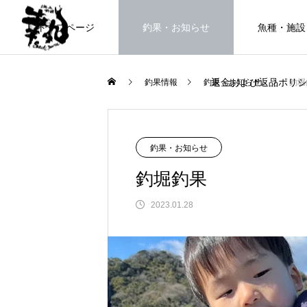
トップページ
釣果・お知らせ
魚種・施設
返金および返品ポリシ
釣果情報
釣果・お知らせ
釣堀
海上釣堀で遊ぶ。
釣果・お知らせ
釣堀釣果
2023.01.28
FEATURE
高知県唯一の海上釣堀。さぁ釣りま