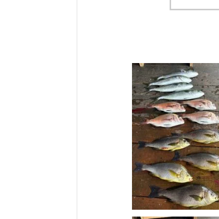
れ！！
自分だけのエサを作ってみよう。