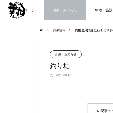
トップページ
釣果・お知らせ
魚種・施設
返金および返品ポリシ
釣果情報
釣果・お知らせ
釣り
海上釣堀で遊ぶ。
釣果・お知らせ
釣り堀
2024.06.16
FEATURE
高知県唯一の海上釣堀。さぁ釣りま
この記事の