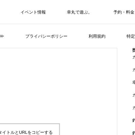
イベント情報
幸丸で遊ぶ。
予約・料金
筏・カセ
ー
プライバシーポリシー
利用規約
特定
堀
カセ・筏で遊ぶ。
カセ・筏で遊ぶ。
ヒラメを狙おう。
FEATURE
く
山に囲まれた浦ノ内湾 大自然の中釣り
準
タイトルとURLをコピーする