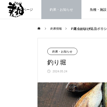
トップページ
釣果・お知らせ
魚種・施設
返金および返品ポリシ
釣果情報
釣果・お知らせ
釣り
海上釣堀で遊ぶ。
釣果・お知らせ
釣り堀
2024.05.24
FEATURE
高知県唯一の海上釣堀。さぁ釣りま