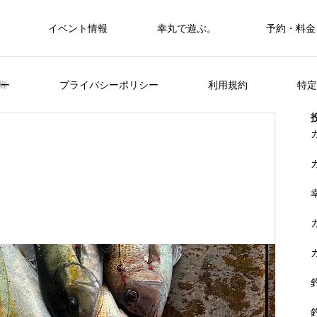
イベント情報
幸丸で遊ぶ。
予約・料金
筏・カセ
ー
プライバシーポリシー
利用規約
特定
堀
カセ・筏で遊ぶ。
カセ・筏で遊ぶ。
ヒラメを狙おう。
FEATURE
く
山に囲まれた浦ノ内湾 大自然の中釣り
準