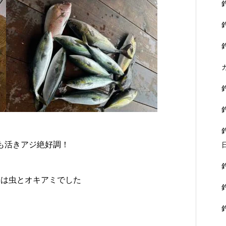
も活きアジ絶好調！
ーは虫とオキアミでした