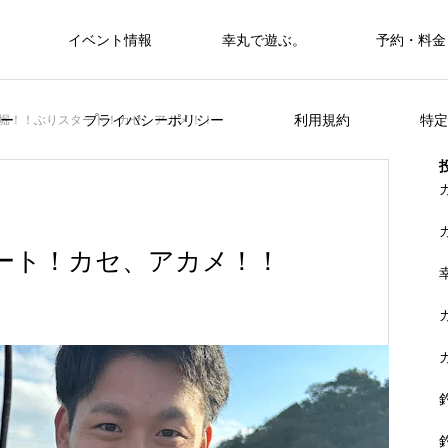
イベント情報
幸丸で遊ぶ。
予約・料金
筏・カセ
ー
プライバシーポリシー
利用規約
特定
堀！！ぶりスタート！カセ、アカメ！！
カセ・筏で遊ぶ。
カセ・筏で遊ぶ。
ート！カセ、アカメ！！
ヒラメを狙おう。
FEATURE
く
山に囲まれた浦ノ内湾 大自然の中釣り
準