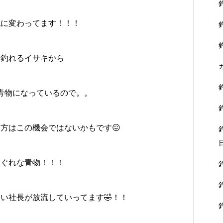
流に変わってます！！！
く釣れるイサキから
青物になっているので。。
方はこの機会ではないかもです😖
まぐれな青物！！！
い社長が放流していってます🤣！！