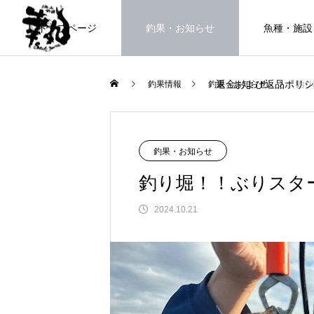
トップページ
釣果・お知らせ
魚種・施設
返金および返品ポリシ
釣果情報
釣果・お知らせ
釣り
海上釣堀で遊ぶ。
釣果・お知らせ
釣り堀！！ぶりスタ
2024.10.21
FEATURE
高知県唯一の海上釣堀。さぁ釣りま