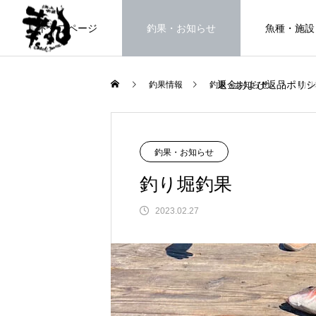
トップページ
釣果・お知らせ
魚種・施設
返金および返品ポリシ
釣果情報
釣果・お知らせ
釣り
海上釣堀で遊ぶ。
釣果・お知らせ
釣り堀釣果
2023.02.27
FEATURE
高知県唯一の海上釣堀。さぁ釣りま