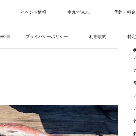
イベント情報
幸丸で遊ぶ。
予約・料金
筏・カセ
ー
プライバシーポリシー
利用規約
特定
堀釣果
カセ・筏で遊ぶ。
カセ・筏で遊ぶ。
ヒラメを狙おう。
FEATURE
く
山に囲まれた浦ノ内湾 大自然の中釣り
準