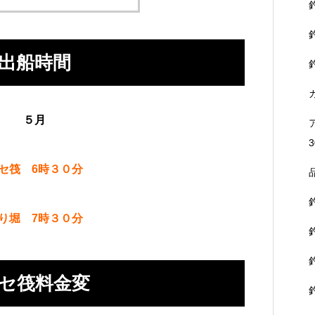
出船時間
５月
3
セ筏 6時３０分
り堀 7時３０分
セ筏料金変