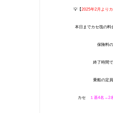
💡【
2025年2月よ
本日までカセ筏の料
保険料
終了時間
乗船の定
カセ
１基4名→2