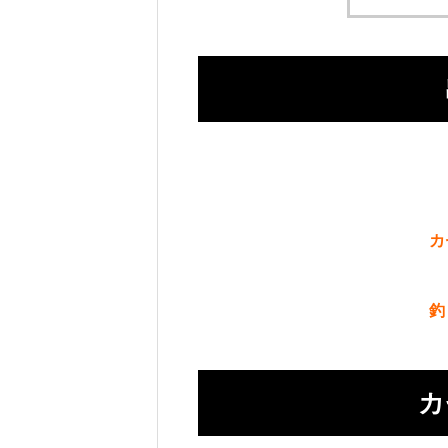
カ
釣
カ