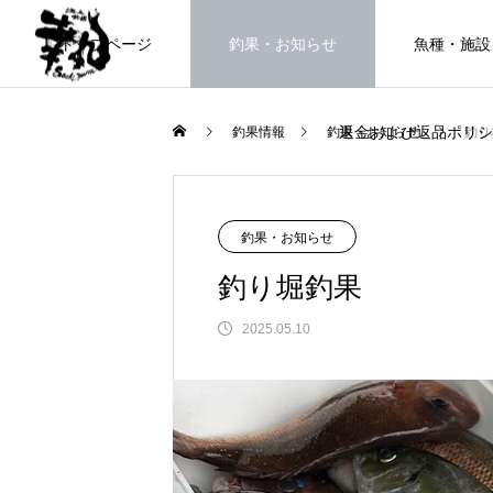
トップページ
釣果・お知らせ
魚種・施設
返金および返品ポリシ
釣果情報
釣果・お知らせ
釣り
海上釣堀で遊ぶ。
釣果・お知らせ
釣り堀釣果
2025.05.10
FEATURE
高知県唯一の海上釣堀。さぁ釣りま