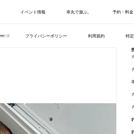
イベント情報
幸丸で遊ぶ。
予約・料金
筏・カセ
ー
プライバシーポリシー
利用規約
特定
堀釣果
カセ・筏で遊ぶ。
カセ・筏で遊ぶ。
ヒラメを狙おう。
FEATURE
く
山に囲まれた浦ノ内湾 大自然の中釣り
準