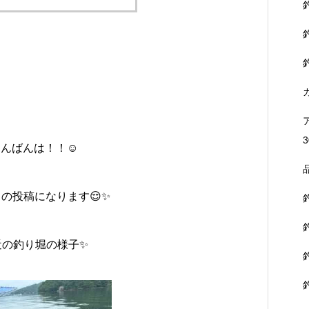
3
んばんは！！☺️
の投稿になります😌✨
近の釣り堀の様子✨