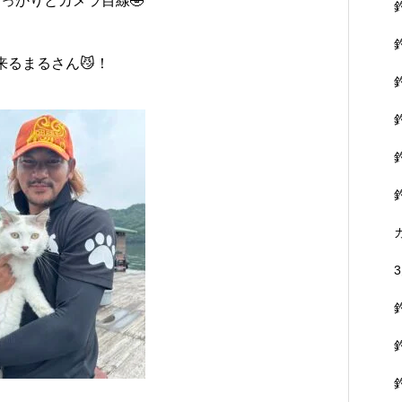
っかりとカメラ目線🤣
来るまるさん😼！