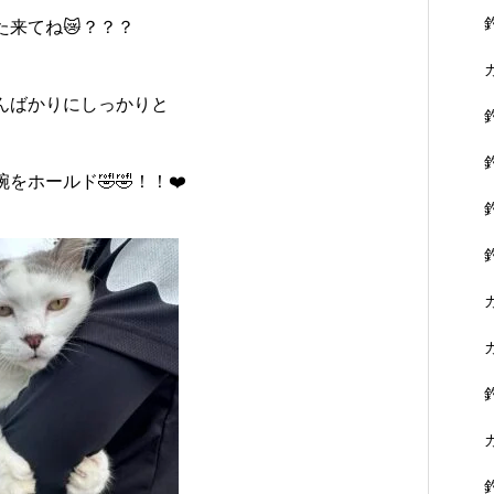
た来てね😿？？？
んばかりにしっかりと
をホールド🤣🤣！！❤️