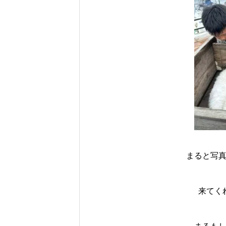
まると写
来てく