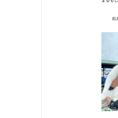
まるもし
出