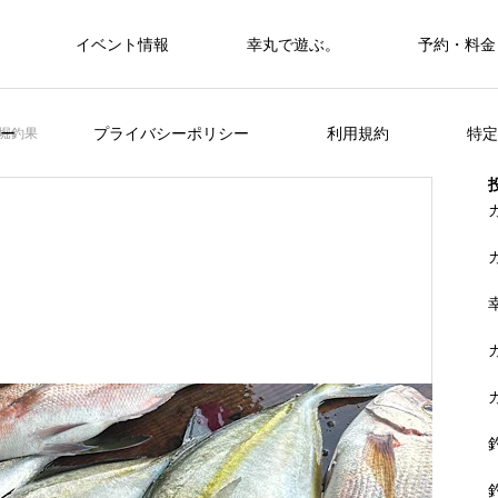
イベント情報
幸丸で遊ぶ。
予約・料金
筏・カセ
ー
プライバシーポリシー
利用規約
特定
堀釣果
カセ・筏で遊ぶ。
カセ・筏で遊ぶ。
ヒラメを狙おう。
FEATURE
く
山に囲まれた浦ノ内湾 大自然の中釣り
準