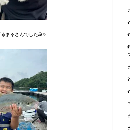
るまるさんでした🙈✨
(