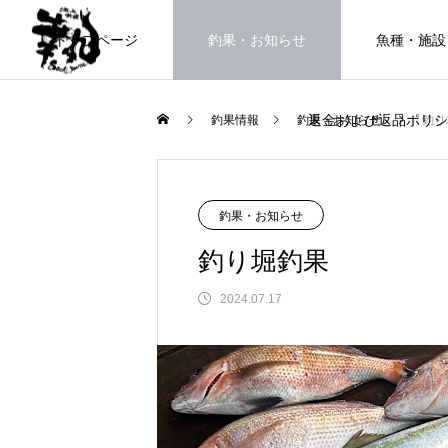
トップページ
釣果・お知らせ
魚種・施設
返金および返品ポリシ
釣果情報
釣果・お知らせ
釣り
海上釣堀で遊ぶ。
釣果・お知らせ
釣り堀釣果
2024.07.17
FEATURE
高知県唯一の海上釣堀。さぁ釣りま