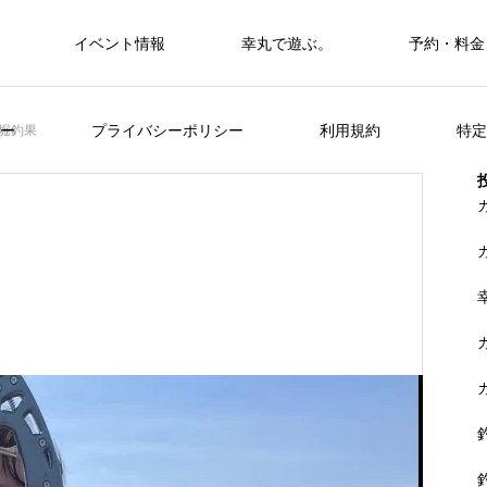
イベント情報
幸丸で遊ぶ。
予約・料金
筏・カセ
ー
プライバシーポリシー
利用規約
特定
堀釣果
カセ・筏で遊ぶ。
カセ・筏で遊ぶ。
ヒラメを狙おう。
FEATURE
く
山に囲まれた浦ノ内湾 大自然の中釣り
準