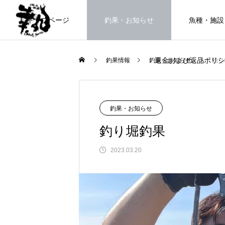
トップページ
釣果・お知らせ
魚種・施設
返金および返品ポリシ
釣果情報
釣果・お知らせ
釣り
海上釣堀で遊ぶ。
釣果・お知らせ
釣り堀釣果
2023.03.20
FEATURE
高知県唯一の海上釣堀。さぁ釣りま