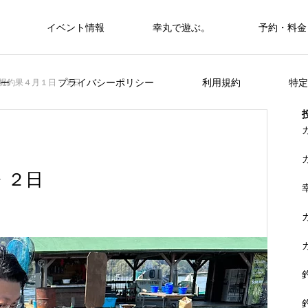
イベント情報
幸丸で遊ぶ。
予約・料金
筏・カセ
ー
プライバシーポリシー
利用規約
特定
堀釣果４月１日・２日
カセ・筏で遊ぶ。
カセ・筏で遊ぶ。
・２日
ヒラメを狙おう。
FEATURE
く
山に囲まれた浦ノ内湾 大自然の中釣り
準