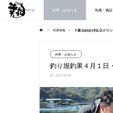
トップページ
釣果・お知らせ
魚種・施設
返金および返品ポリシ
釣果情報
釣果・お知らせ
釣り
海上釣堀で遊ぶ。
釣果・お知らせ
釣り堀釣果４月１日
2023.04.02
FEATURE
高知県唯一の海上釣堀。さぁ釣りま