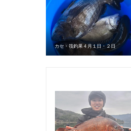
カセ・筏釣果４月１日・２日