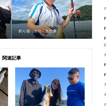
釣り堀・カセ・筏釣果
(
関連記事