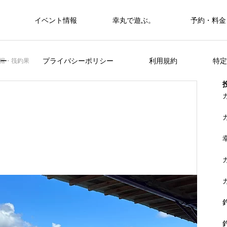
イベント情報
幸丸で遊ぶ。
予約・料金
筏・カセ
ー
プライバシーポリシー
利用規約
特定
堀・筏釣果
カセ・筏で遊ぶ。
カセ・筏で遊ぶ。
ヒラメを狙おう。
FEATURE
く
山に囲まれた浦ノ内湾 大自然の中釣り
準