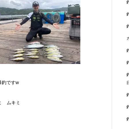
爆釣ですw
アミ ムキミ