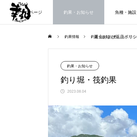
トップページ
釣果・お知らせ
魚種・施設
返金および返品ポリシ
釣果情報
釣果・お知らせ
釣り
海上釣堀で遊ぶ。
釣果・お知らせ
釣り堀・筏釣果
2023.08.04
FEATURE
高知県唯一の海上釣堀。さぁ釣りま