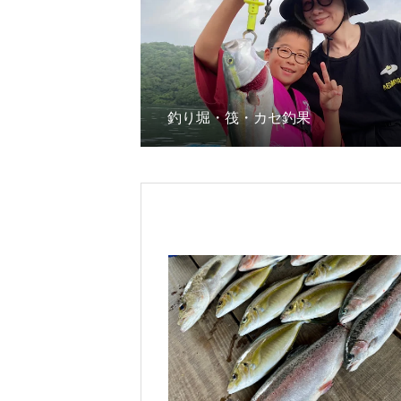
釣り堀・筏・カセ釣果