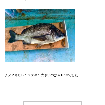
チヌ２キビレ１スズキ１
大きいのは４６cmでした