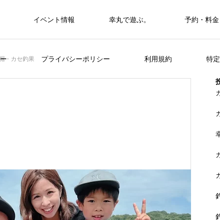
イベント情報
幸丸で遊ぶ。
予約・料金
筏・カセ
ー
プライバシーポリシー
利用規約
特定
堀・カセ釣果
カセ・筏で遊ぶ。
カセ・筏で遊ぶ。
ヒラメを狙おう。
FEATURE
く
山に囲まれた浦ノ内湾 大自然の中釣り
準