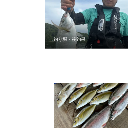
釣り堀・筏釣果