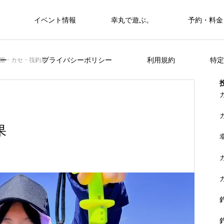
イベント情報
幸丸で遊ぶ。
予約・料金
筏・カセ
ー
プライバシーポリシー
利用規約
特定
堀・カセ・筏釣果
カセ・筏で遊ぶ。
カセ・筏で遊ぶ。
果
ヒラメを狙おう。
FEATURE
く
山に囲まれた浦ノ内湾 大自然の中釣り
準