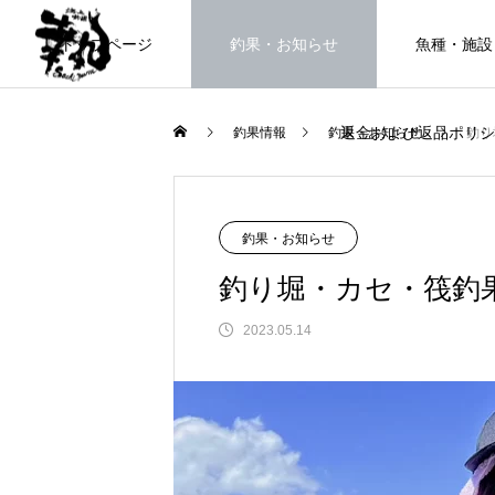
トップページ
釣果・お知らせ
魚種・施設
返金および返品ポリシ
釣果情報
釣果・お知らせ
釣り
海上釣堀で遊ぶ。
釣果・お知らせ
釣り堀・カセ・筏釣
2023.05.14
FEATURE
高知県唯一の海上釣堀。さぁ釣りま