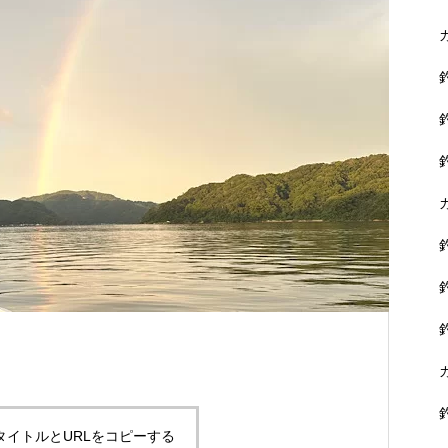
に没頭できます。
黒鯛を狙おう！
タイトルとURLをコピーする