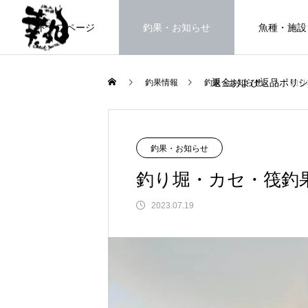
トップページ
釣果・お知らせ
魚種・施設
返金および返品ポリシ
釣果情報
釣果・お知らせ
釣り
海上釣堀で遊ぶ。
釣果・お知らせ
釣り堀・カセ・筏釣
2023.07.19
FEATURE
高知県唯一の海上釣堀。さぁ釣りま