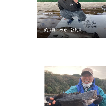
釣り堀・カセ・筏釣果