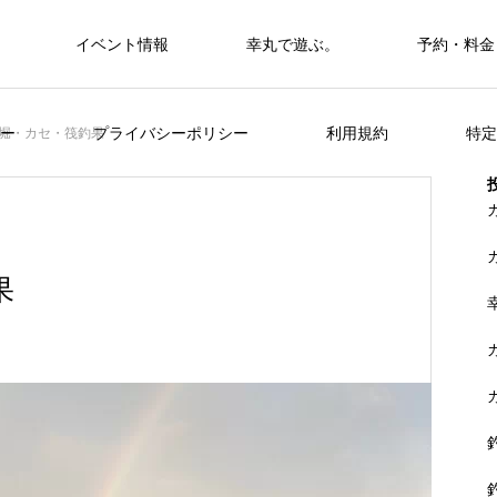
イベント情報
幸丸で遊ぶ。
予約・料金
筏・カセ
ー
プライバシーポリシー
利用規約
特定
堀・カセ・筏釣果
カセ・筏で遊ぶ。
カセ・筏で遊ぶ。
果
ヒラメを狙おう。
FEATURE
く
山に囲まれた浦ノ内湾 大自然の中釣り
準