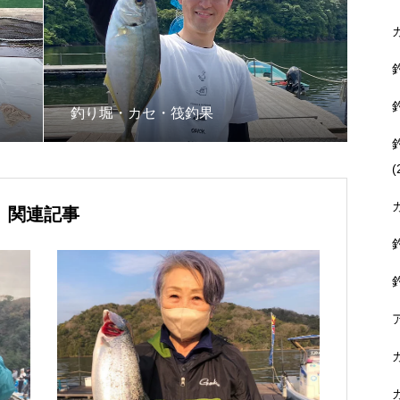
釣り堀・カセ・筏釣果
(
関連記事