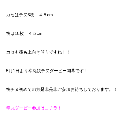
カセはチヌ6枚 ４５cm
筏は18枚 ４５cm
カセも筏も上向き傾向ですね！！
5月1日より幸丸筏チヌダービー開幕です！
筏チヌ初めての方是非是非ご参加お待ちしております。！
幸丸ダービー参加はコチラ！