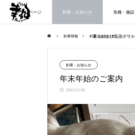
トップページ
釣果・お知らせ
魚種・施設
返金および返品ポリシ
釣果情報
釣果・お知らせ
年末
海上釣堀で遊ぶ。
釣果・お知らせ
年末年始のご案内
2023.11.09
FEATURE
高知県唯一の海上釣堀。さぁ釣りま