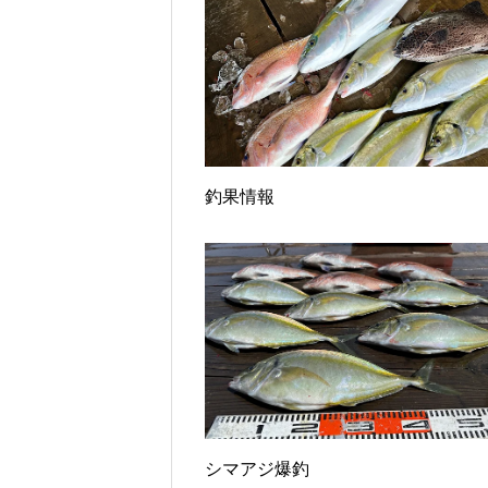
釣果情報
シマアジ爆釣