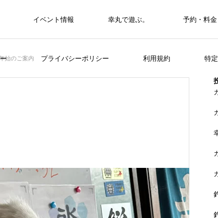
イベント情報
幸丸で遊ぶ。
予約・料金
筏・カセ
ー
プライバシーポリシー
利用規約
特定
年始のご案内
カセ・筏で遊ぶ。
カセ・筏で遊ぶ。
ヒラメを狙おう。
FEATURE
く
山に囲まれた浦ノ内湾 大自然の中釣り
準