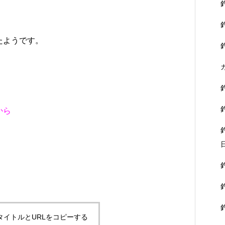
たようです。
！
から
タイトルとURLをコピーする