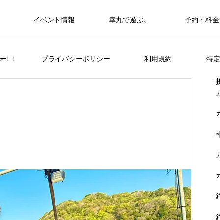
イベント情報
幸丸で遊ぶ。
予約・料金
筏・カセ
ー
プライバシーポリシー
利用規約
特定
メ！！
カセ・筏で遊ぶ。
カセ・筏で遊ぶ。
ヒラメを狙おう。
FEATURE
く
山に囲まれた浦ノ内湾 大自然の中釣り
準