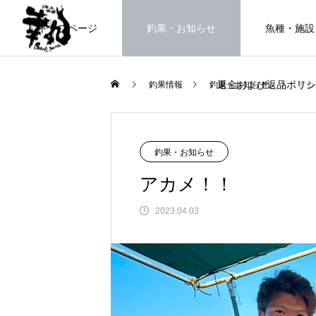
トップページ
釣果・お知らせ
魚種・施設
返金および返品ポリシ
釣果情報
釣果・お知らせ
アカ
海上釣堀で遊ぶ。
釣果・お知らせ
アカメ！！
2023.04.03
FEATURE
高知県唯一の海上釣堀。さぁ釣りま