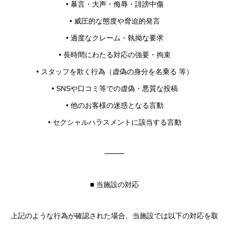
• 暴言・大声・侮辱・誹謗中傷
• 威圧的な態度や脅迫的発言
• 過度なクレーム・執拗な要求
• 長時間にわたる対応の強要・拘束
• スタッフを欺く行為（虚偽の身分を名乗る 等）
• SNSや口コミ等での虚偽・悪質な投稿
• 他のお客様の迷惑となる言動
• セクシャルハラスメントに該当する言動
⸻
■ 当施設の対応
上記のような行為が確認された場合、当施設では以下の対応を取