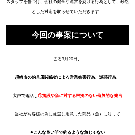
スタッフを傷つけ、会社の健全な運営を妨げる行為として、毅然
とした対応を取らせていただきます。
今回の事案について
去る3月20日、
須
崎市の釣具店関係者
による営業妨害行為、迷惑行為
、
大声で
電話し
①施設や魚に対する根拠のない侮蔑的な発言
当社がお客様の為に厳選し用意した商品（魚）に対して
⚫︎こんな良い竿で釣るような魚じゃない