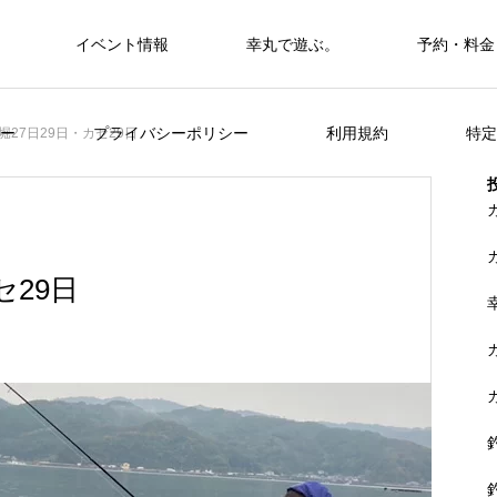
イベント情報
幸丸で遊ぶ。
予約・料金
筏・カセ
ー
プライバシーポリシー
利用規約
特定
堀27日29日・カセ29日
カセ・筏で遊ぶ。
カセ・筏で遊ぶ。
セ29日
ヒラメを狙おう。
FEATURE
く
山に囲まれた浦ノ内湾 大自然の中釣り
準