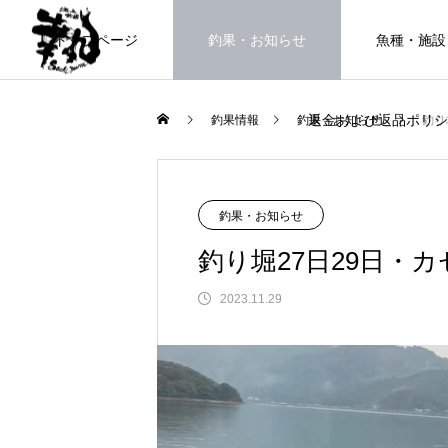
トップページ
釣果・お知らせ
魚種・施設
返金および返品ポリシ
釣果情報
釣果・お知らせ
釣り
海上釣堀で遊ぶ。
釣果・お知らせ
釣り堀27日29日・カ
2023.11.29
FEATURE
高知県唯一の海上釣堀。さぁ釣りま