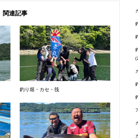
関連記事
(
釣り堀・カセ・筏