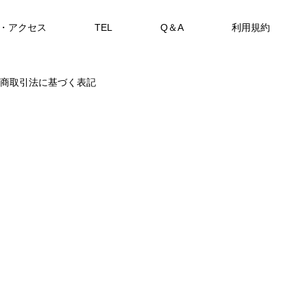
・アクセス
TEL
Q＆A
利用規約
SHOP
商取引法に基づく表記
カセ・筏で遊ぶ。
カセ・筏で遊ぶ。
アカメを狙おう。
FEATURE
FE
備中