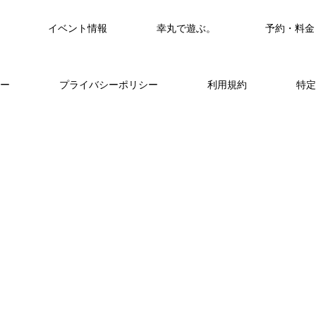
イベント情報
幸丸で遊ぶ。
予約・料金
筏・カセ
ー
プライバシーポリシー
利用規約
特定
海上釣堀で遊ぶ。
カセ・筏で遊ぶ。
ヒラメを狙おう。
FEATURE
く
山に囲まれた浦ノ内湾 大自然の中釣り
準